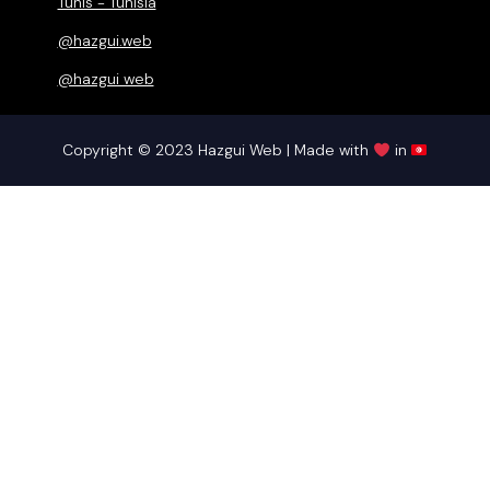
Tunis - Tunisia
@hazgui.web
@hazgui web
Copyright © 2023 Hazgui Web | Made with
in