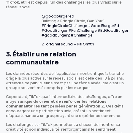
TikTok,
et il est depuis l’un des challenges les plus viraux sur le
réseau social.
@goodburgered
Building a Pringle Circle, Can You?
#PringleCircleChallenge
#GoodBurgerEd
#GoodBurger
#FunChallenge
#EdGoodBurger
#goodburger2
#Challenge
♬ original sound – Kal Smith
3. Établir une relation
communautaire
Les données récentes de l’application montrent que la tranche
d’âge la plus active sur le réseau social est celle des 18 à 24 ans.
Atteindre ce public jeune n’est pas une tâche aisée, car c’est un
groupe souvent mal compris par les marques.
Cependant, TikTok, par l’intermédiaire des challenges, offre un
moyen unique de
créer et de renforcer les relations
communautaires tant prisées par la génération Z.
Ces défis
encouragent une participation unie, créant un sentiment
d’appartenance à un groupe ayant une expérience commune.
Les challenges sur TikTok permettent à chacun de montrer sa
créativité et son individualité, renforçant ainsi le
sentiment