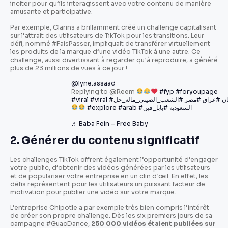
inciter pour qu’ils interagissent avec votre contenu de manière
amusante et participative.
Par exemple, Clarins a brillamment créé un challenge capitalisant
sur l’attrait des utilisateurs de TikTok pour les transitions. Leur
défi, nommé #FaisPasser, impliquait de transférer virtuellement
les produits de la marque d’une vidéo TikTok à une autre. Ce
challenge, aussi divertissant à regarder qu’à reproduire, a généré
plus de 23 millions de vues à ce jour !
@lyne.assaad
Replying to @Reem
#fyp
#foryoupage
#viral
#viral
#الشعب_الصيني_ماله_حل
#مصر
#عراق
#ن
#explore
#arab
#بابا_فين
#السعودية
♬ Baba Fein – Free Baby
2. Générer du contenu significatif
Les challenges TikTok offrent également l’opportunité d’engager
votre public, d’obtenir des vidéos générées par les utilisateurs
et de populariser votre entreprise en un clin d’œil. En effet, les
défis représentent pour les utilisateurs un puissant facteur de
motivation pour publier une vidéo sur votre marque.
L’entreprise Chipotle a par exemple très bien compris l’intérêt
de créer son propre challenge. Dès les six premiers jours de sa
campagne #GuacDance,
250 000 vidéos étaient publiées sur