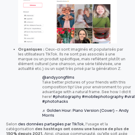
Organiques :
Ceux-ci sont imaginés et popularisés par
les utilisateurs TikTok. Ils ne sont pas associés à une
marque ou un produit spécifique, mais reflètent plutôt un
élément culturel (une chanson, une série télévisée, une
actualité etc.) ou un sujet très prisé par la génération Z.
@andyyongfilms
Take better pictures of your friends with this
composition tip! Use your environment to your
advantage with a natural frame. See how I did it
here!
#photography
#mobilephotography
#viral
#photohacks
♬ Golden Hour: Piano Version (Cover) – Andy
Morris
Selon
des données partagées par TikTok
, l’usage et la
catégorisation
des hashtags ont connu une hausse de plus de
150% depuis 2021.
Ainsi, chaque communauté, qu’elle soit axée