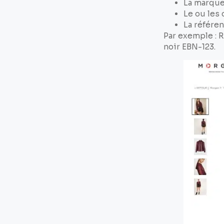
La marqu
Le ou les 
La référen
Par exemple :
noir EBN-123.