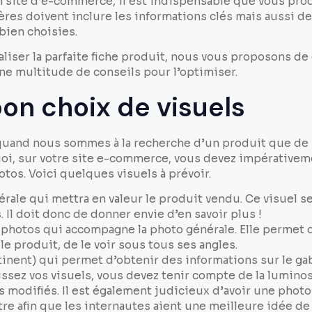
 site d’e-commerce, il est indispensable que vous prod
ères doivent inclure les informations clés mais aussi d
 bien choisies.
aliser la parfaite fiche produit, nous vous proposons de
ne multitude de conseils pour l’optimiser.
bon choix de visuels
re quand nous sommes à la recherche d’un produit que de 
uoi, sur votre site e-commerce, vous devez impérativem
tos. Voici quelques visuels à prévoir.
rale qui mettra en valeur le produit vendu. Ce visuel se
. Il doit donc de donner envie d’en savoir plus !
 photos qui accompagne la photo générale. Elle permet d
le produit, de le voir sous tous ses angles.
tinent) qui permet d’obtenir des informations sur le gab
ssez vos visuels, vous devez tenir compte de la lumino
as modifiés. Il est également judicieux d’avoir une phot
e afin que les internautes aient une meilleure idée de