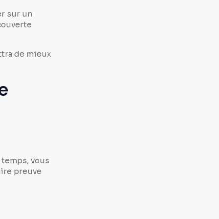
r sur un
écouverte
ttra de mieux
he
r temps, vous
aire preuve