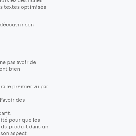
uisiez des fiches
es textes optimisés
 découvrir son
ne pas avoir de
ent bien
ra le premier vu par
’avoir des
arit.
sité pour que les
o du produit dans un
 son aspect.