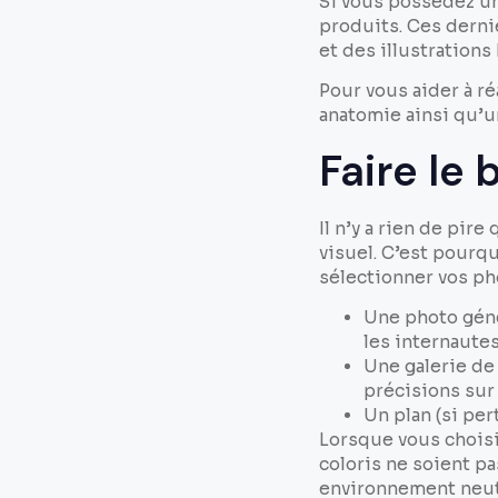
Si vous possédez un
produits. Ces derni
et des illustrations
Pour vous aider à ré
anatomie ainsi qu’u
Faire le 
Il n’y a rien de pi
visuel. C’est pourq
sélectionner vos pho
Une photo géné
les internautes
Une galerie de
précisions sur 
Un plan (si per
Lorsque vous choisi
coloris ne soient p
environnement neutr