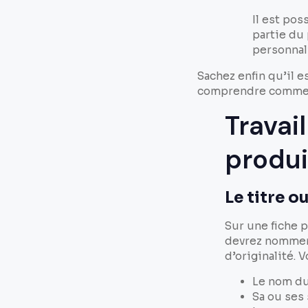
Il est po
partie du 
personnal
Sachez enfin qu’il 
comprendre comment
Travail
produi
Le titre o
Sur une fiche p
devrez nommer 
d’originalité.
Le nom du
Sa ou ses 